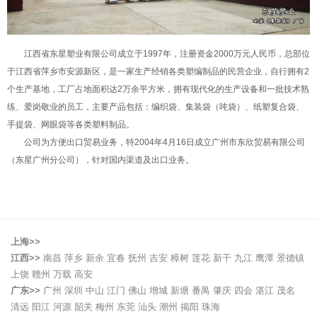
江西省东星塑业有限公司成立于1997年，注册资金2000万元人民币，总部位
于江西省萍乡市安源新区，是一家生产经销各类塑编制品的民营企业，自行拥有2
个生产基地，工厂占地面积达2万余平方米，拥有现代化的生产设备和一批技术熟
练、爱岗敬业的员工，主要产品包括：编织袋、集装袋（吨袋）、纸塑复合袋、
手提袋、网眼袋等各类塑料制品。
公司为方便出口贸易业务，特2004年4月16日成立广州市东欣贸易有限公司
（东星广州分公司），针对国内渠道及出口业务。
上海>>
江西>>
南昌
萍乡
新余
宜春
抚州
吉安
樟树
莲花
新干
九江
鹰潭
景德镇
上饶
赣州
万载
高安
广东>>
广州
深圳
中山
江门
佛山
增城
新塘
番禺
肇庆
四会
湛江
茂名
清远
阳江
河源
韶关
梅州
东莞
汕头
潮州
揭阳
珠海